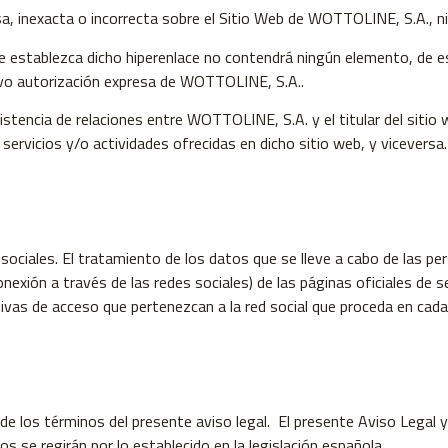
 inexacta o incorrecta sobre el Sitio Web de WOTTOLINE, S.A., ni
e se establezca dicho hiperenlace no contendrá ningún elemento, de
alvo autorización expresa de WOTTOLINE, S.A..
xistencia de relaciones entre WOTTOLINE, S.A. y el titular del sitio 
rvicios y/o actividades ofrecidas en dicho sitio web, y viceversa.
ociales. El tratamiento de los datos que se lleve a cabo de las p
conexión a través de las redes sociales) de las páginas oficiales de 
tivas de acceso que pertenezcan a la red social que proceda en cad
a de los términos del presente aviso legal. El presente Aviso Legal 
 se regirán por lo establecido en la legislación española.