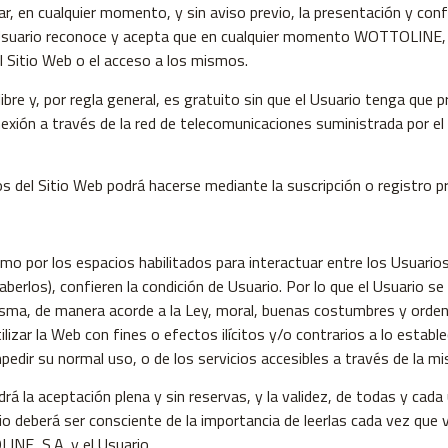
, en cualquier momento, y sin aviso previo, la presentación y conf
l Usuario reconoce y acepta que en cualquier momento WOTTOLINE, S
l Sitio Web o el acceso a los mismos.
 libre y, por regla general, es gratuito sin que el Usuario tenga que
conexión a través de la red de telecomunicaciones suministrada por 
os del Sitio Web podrá hacerse mediante la suscripción o registro pr
como por los espacios habilitados para interactuar entre los Usuari
erlos), confieren la condición de Usuario. Por lo que el Usuario se
misma, de manera acorde a la Ley, moral, buenas costumbres y orden
lizar la Web con fines o efectos ilícitos y/o contrarios a lo establ
pedir su normal uso, o de los servicios accesibles a través de la m
rá la aceptación plena y sin reservas, y la validez, de todas y cada
io deberá ser consciente de la importancia de leerlas cada vez que 
INE, S.A. y el Usuario.