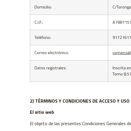
Domicilio:
C/Toronga
C.I.F.:
A788115
Teléfono:
9172161
Correo electrónico:
comercia
Datos registrales:
Inscrita e
Tomo 8.57
2) TÉRMINOS Y CONDICIONES DE ACCESO Y USO
El sitio web
El objeto de las presentes Condiciones Generales de 