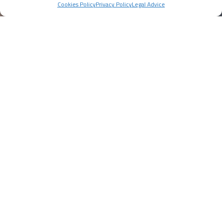
Cookies Policy
Privacy Policy
Legal Advice
Watches
High precision analog quartz watches. Consult our
catalog and add style and distinction to your collection.
VIEW PRODUCTS