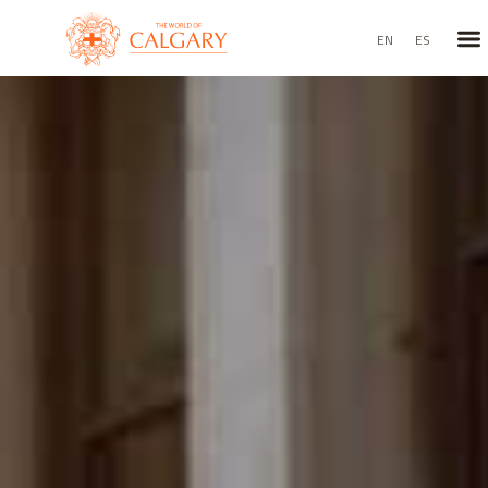
EN
ES